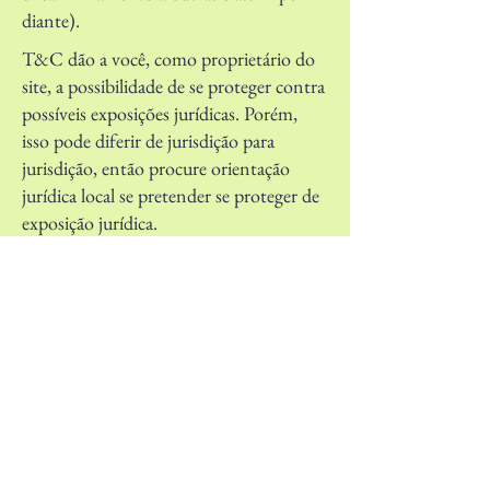
diante).
T&C dão a você, como proprietário do
site, a possibilidade de se proteger contra
possíveis exposições jurídicas. Porém,
isso pode diferir de jurisdição para
jurisdição, então procure orientação
jurídica local se pretender se proteger de
exposição jurídica.
O que incluir no documento de
T&C
Em termos gerais, os T&C costumam
regular as seguintes questões: quem pode
usar o site; as formas de pagamento
possíveis; uma declaração de que o
proprietário do site pode alterar as suas
ofertas no futuro; os tipos de garantia