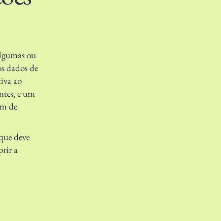
algumas ou
os dados de
tiva ao
ntes, e um
im de
 que deve
rir a