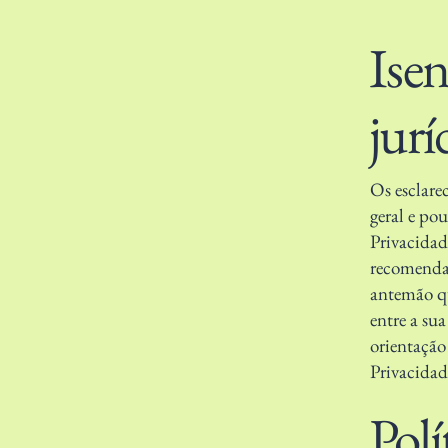
Isen
jurí
Os esclare
geral e po
Privacidad
recomendaç
antemão qua
entre a su
orientação 
Privacidad
Polí