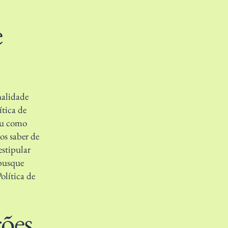
e
nalidade
ítica de
 ou como
os saber de
estipular
 busque
olítica de
ções