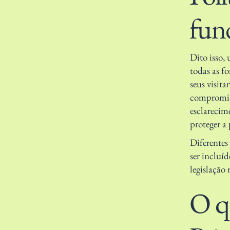
fun
Dito isso,
todas as f
seus visit
compromiss
esclarecim
proteger a
Diferentes
ser incluí
legislação 
O qu